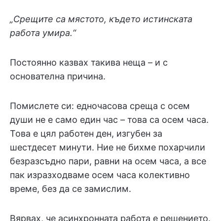
„Срещите са мястото, където истинската
работа умира.“
Постоянно казвах такива неща – и с
основателна причина.
Помислете си: едночасова среща с осем
души не е само един час – това са осем часа.
Това е цял работен ден, изгубен за
шестдесет минути. Ние не бихме похарчили
безразсъдно пари, равни на осем часа, а все
пак изразходваме осем часа колективно
време, без да се замислим.
Вярвах, че асинхронната работа е решението.