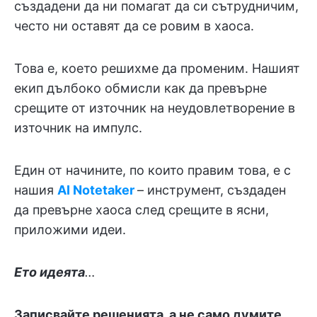
създадени да ни помагат да си сътрудничим,
често ни оставят да се ровим в хаоса.
Това е, което решихме да променим. Нашият
екип дълбоко обмисли как да превърне
срещите от източник на неудовлетворение в
източник на импулс.
Един от начините, по които правим това, е с
нашия
AI Notetaker
– инструмент, създаден
да превърне хаоса след срещите в ясни,
приложими идеи.
Ето идеята
…
Записвайте решенията, а не само думите