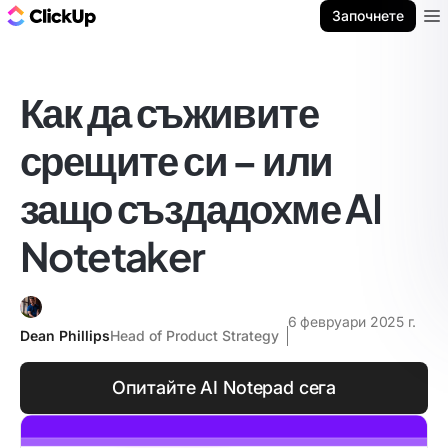
ClickUp блог
Започнете
Ope
Как да съживите
срещите си – или
защо създадохме AI
Notetaker
6 февруари 2025 г.
Dean Phillips
Head of Product Strategy
Опитайте AI Notepad сега