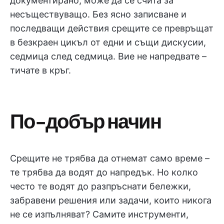
документирано, може да се счита за
несъществуващо. Без ясно записване и
последващи действия срещите се превръщат
в безкраен цикъл от едни и същи дискусии,
седмица след седмица. Вие не напредвате –
тичате в кръг.
По-добър начин
Срещите не трябва да отнемат само време –
те трябва да водят до напредък. Но колко
често те водят до разпръснати бележки,
забравени решения или задачи, които никога
не се изпълняват? Самите инструменти,