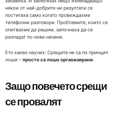
забавяха. И забелязах нещо изненадващо:
някои от най-добрите ни резултати се
постигаха само когато провеждахме
телефонни разговори. Проблемите, които се
опитвахме да решим, започнаха да се
разпадат по нови начини.
Ето какво научих: Срещите не са по принцип
лоши
–
просто са лошо организирани.
Защо повечето срещи
се провалят