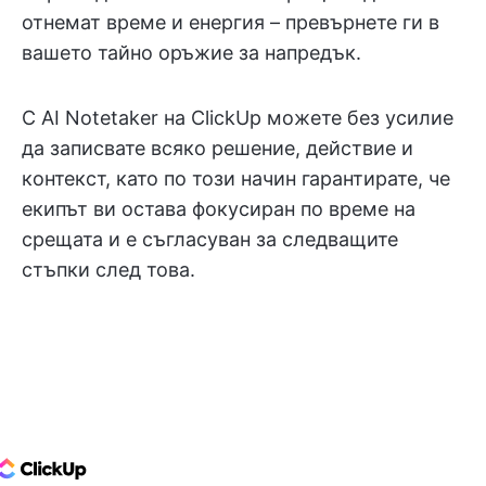
отнемат време и енергия – превърнете ги в
вашето тайно оръжие за напредък.
С AI Notetaker на ClickUp можете без усилие
да записвате всяко решение, действие и
контекст, като по този начин гарантирате, че
екипът ви остава фокусиран по време на
срещата и е съгласуван за следващите
стъпки след това.
ClickUp Logo