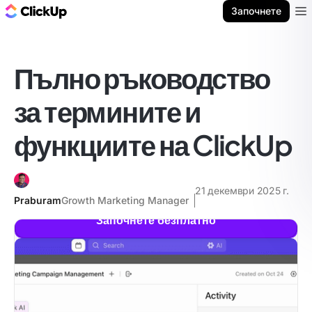
ClickUp блог
Започнете
Ope
Пълно ръководство
за термините и
функциите на ClickUp
21 декември 2025 г.
Praburam
Growth Marketing Manager
Започнете безплатно