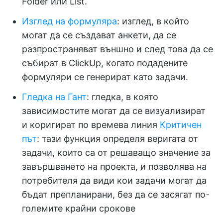
Folder или List.
Изглед на формуляра
: изглед, в който
могат да се създават анкети, да се
разпространяват външно и след това да се
събират в ClickUp, когато подадените
формуляри се генерират като задачи.
Гледка на Гант
: гледка, в която
зависимостите могат да се визуализират
и коригират по времева линия
Критичен
път
: тази функция определя веригата от
задачи, които са от решаващо значение за
завършването на проекта, и позволява на
потребителя да види кои задачи могат да
бъдат препланирани, без да се засягат по-
големите крайни срокове