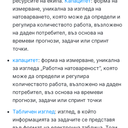
ресурсите на екипа.
Капацитет
: форма на
измерване, уникална за изгледа на
натоварването, която може да определи и
регулира количеството работа, възложено
на даден потребител, въз основа на
времеви прогнози, задачи или спринт
точки.
капацитет
: форма на измерване, уникална
за изгледа „Работна натовареност“, която
може да определи и регулира
количеството работа, възложено на даден
потребител, въз основа на времеви
прогнози, задачи или спринт точки
Табличен изглед
: изглед, в който
информацията за задачите се представя
във формат на електронна таблица. Този