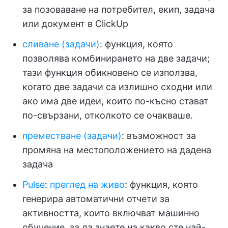
за позоваване на потребител, екип, задача
или документ в ClickUp
сливане (задачи)
: функция, която
позволява комбинирането на две задачи;
тази функция обикновено се използва,
когато две задачи са излишно сходни или
ако има две идеи, които по-късно стават
по-свързани, отколкото се очакваше.
преместване (задачи)
: възможност за
промяна на местоположението на дадена
задача
Pulse
:
преглед на живо
: функция, която
генерира автоматични отчети за
активността, които включват машинно
обучение, за да знаете на какво сте най-