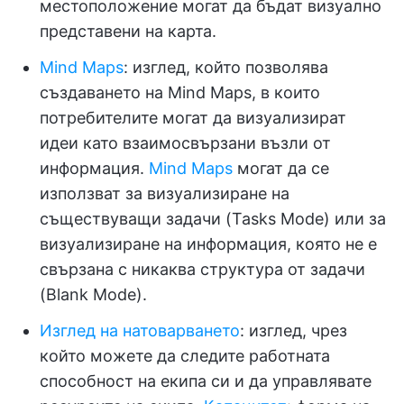
местоположение могат да бъдат визуално
представени на карта.
Mind Maps
: изглед, който позволява
създаването на Mind Maps, в които
потребителите могат да визуализират
идеи като взаимосвързани възли от
информация.
Mind Maps
могат да се
използват за визуализиране на
съществуващи задачи (Tasks Mode) или за
визуализиране на информация, която не е
свързана с никаква структура от задачи
(Blank Mode).
Изглед на натоварването
: изглед, чрез
който можете да следите работната
способност на екипа си и да управлявате