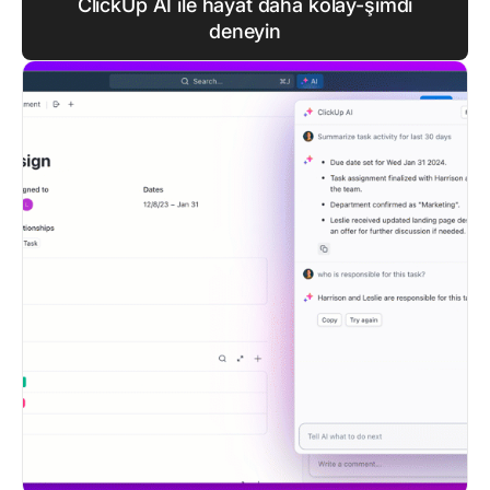
ClickUp AI ile hayat daha kolay-şimdi
deneyin