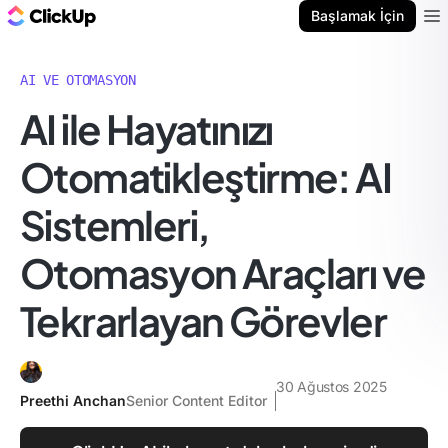
ClickUp Blog
Başlamak İçin
Ope
AI VE OTOMASYON
AI ile Hayatınızı
Otomatikleştirme: AI
Sistemleri,
Otomasyon Araçları ve
Tekrarlayan Görevler
30 Ağustos 2025
Preethi Anchan
Senior Content Editor