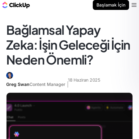
ClickUp Blog
Başlamak İçin
Ope
Bağlamsal Yapay
Zeka: İşin Geleceği İçin
Neden Önemli?
18 Haziran 2025
Greg Swan
Content Manager