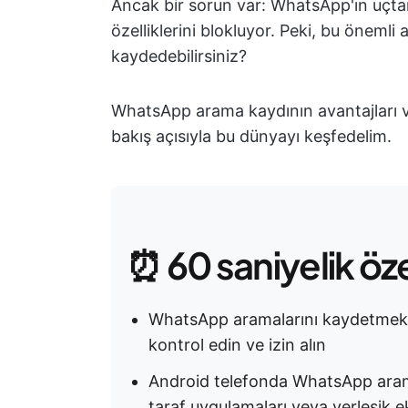
Ancak bir sorun var: WhatsApp'ın uçtan
özelliklerini blokluyor. Peki, bu önemli
kaydedebilirsiniz?
WhatsApp arama kaydının avantajları ve
bakış açısıyla bu dünyayı keşfedelim.
⏰ 60 saniyelik öz
WhatsApp aramalarını kaydetmek h
kontrol edin ve izin alın
Android telefonda WhatsApp aram
taraf uygulamaları veya yerleşik e