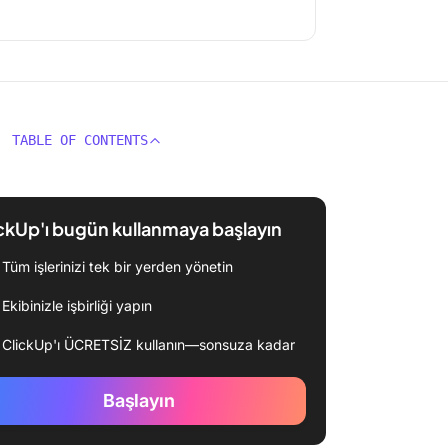
TABLE OF CONTENTS
ckUp'ı bugün kullanmaya başlayın
Tüm işlerinizi tek bir yerden yönetin
Ekibinizle işbirliği yapın
ClickUp'ı ÜCRETSİZ kullanın—sonsuza kadar
Başlayın