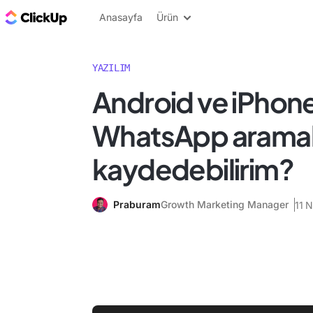
ClickUp Blog
Anasayfa
Ürün
YAZILIM
Android ve iPhon
WhatsApp aramalar
kaydedebilirim?
Praburam
Growth Marketing Manager
11 