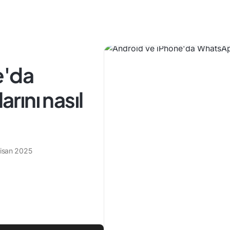
e'da
ını nasıl
Nisan 2025