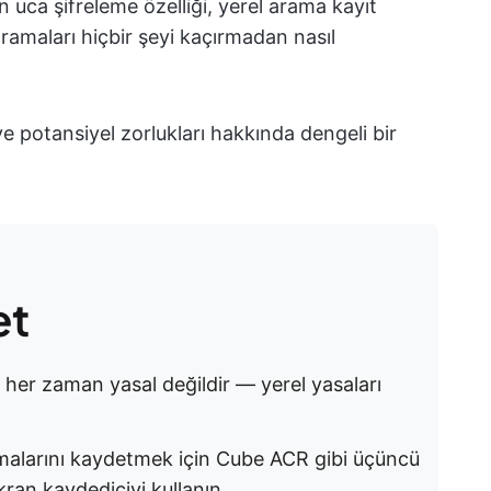
 uca şifreleme özelliği, yerel arama kayıt
 aramaları hiçbir şeyi kaçırmadan nasıl
 potansiyel zorlukları hakkında dengeli bir
et
er zaman yasal değildir — yerel yasaları
alarını kaydetmek için Cube ACR gibi üçüncü
kran kaydediciyi kullanın