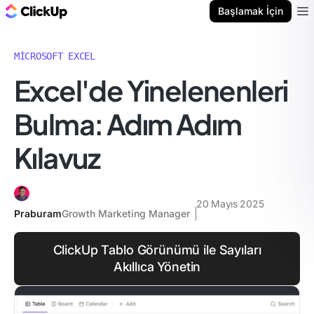
ClickUp Blog
Başlamak İçin
Ope
MICROSOFT EXCEL
Excel'de Yinelenenleri
Bulma: Adım Adım
Kılavuz
20 Mayıs 2025
Praburam
Growth Marketing Manager
ClickUp Tablo Görünümü ile Sayıları
Akıllıca Yönetin