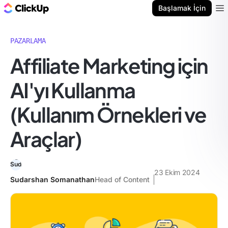
ClickUp Blog
Başlamak İçin
Ope
PAZARLAMA
Affiliate Marketing için
AI'yı Kullanma
(Kullanım Örnekleri ve
Araçlar)
23 Ekim 2024
Sudarshan Somanathan
Head of Content