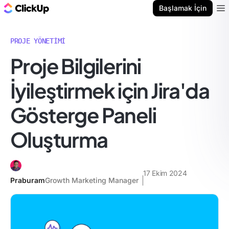
ClickUp Blog
Başlamak İçin
Ope
PROJE YÖNETIMI
Proje Bilgilerini
İyileştirmek için Jira'da
Gösterge Paneli
Oluşturma
17 Ekim 2024
Praburam
Growth Marketing Manager