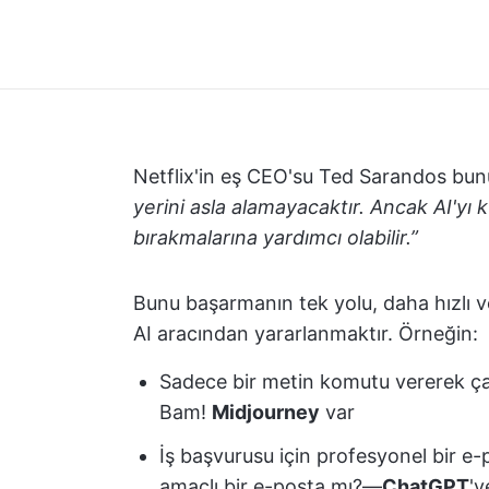
Netflix'in eş CEO'su Ted Sarandos bunu
yerini asla alamayacaktır. Ancak AI'yı k
bırakmalarına yardımcı olabilir.”
Bunu başarmanın tek yolu, daha hızlı v
AI aracından yararlanmaktır. Örneğin:
Sadece bir metin komutu vererek ça
Bam!
Midjourney
var
İş başvurusu için profesyonel bir e
amaçlı bir e-posta mı?—
ChatGPT
'y