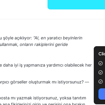
 şöyle açıklıyor:
“AI, en yaratıcı beyinlerin
ullanmak, onların rakiplerini geride
Cli
e daha iyi iş yapmanıza yardımcı olabilecek her
rpıcı görseller oluşturmak mı istiyorsunuz? —
-posta mı yazmak istiyorsunuz, yoksa tanıtım
e ana fikirlerinizi girin ve gerisini ona bırakın