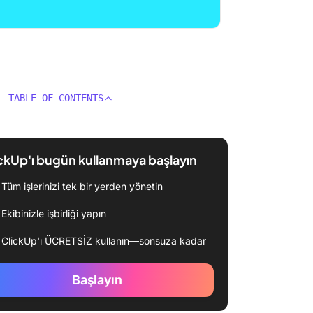
TABLE OF CONTENTS
ckUp'ı bugün kullanmaya başlayın
Tüm işlerinizi tek bir yerden yönetin
Ekibinizle işbirliği yapın
ClickUp'ı ÜCRETSİZ kullanın—sonsuza kadar
Başlayın