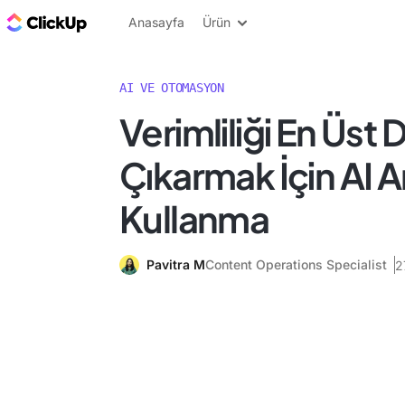
ClickUp Blog
Anasayfa
Ürün
AI VE OTOMASYON
Verimliliği En Üst
Çıkarmak İçin AI Ar
Kullanma
Pavitra M
Content Operations Specialist
2