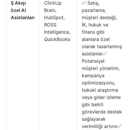
Ş Akışı
ClickUp
✅ Satış,
özel AI
Brain,
pazarlama,
Asistanları
HubSpot,
müşteri desteği,
ROSS
İK, hukuk ve
Intelligence,
finans gibi
QuickBooks
alanlara özel
olarak tasarlanmış
asistanlar✅
Potansiyel
müşteri yönetimi,
kampanya
optimizasyonu,
hukuki araştırma
veya gider izleme
gibi belirli
görevlerde destek
sağlayarak
verimliliği artırın✅