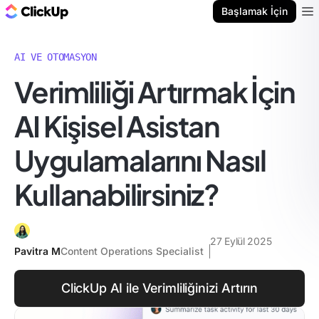
ClickUp Blog
Başlamak İçin
Ope
AI VE OTOMASYON
Verimliliği Artırmak İçin
AI Kişisel Asistan
Uygulamalarını Nasıl
Kullanabilirsiniz?
27 Eylül 2025
Pavitra M
Content Operations Specialist
ClickUp AI ile Verimliliğinizi Artırın