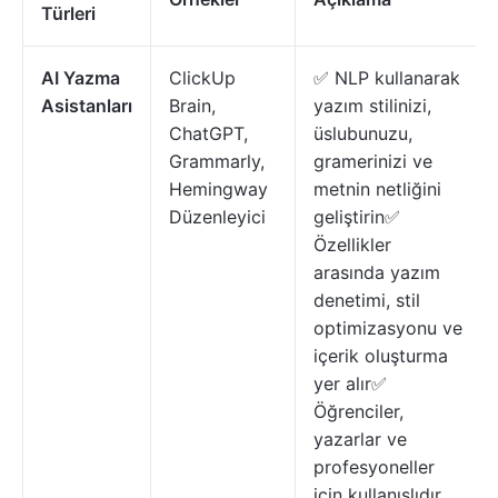
Türleri
AI Yazma
ClickUp
✅ NLP kullanarak
Asistanları
Brain,
yazım stilinizi,
ChatGPT,
üslubunuzu,
Grammarly,
gramerinizi ve
Hemingway
metnin netliğini
Düzenleyici
geliştirin✅
Özellikler
arasında yazım
denetimi, stil
optimizasyonu ve
içerik oluşturma
yer alır✅
Öğrenciler,
yazarlar ve
profesyoneller
için kullanışlıdır