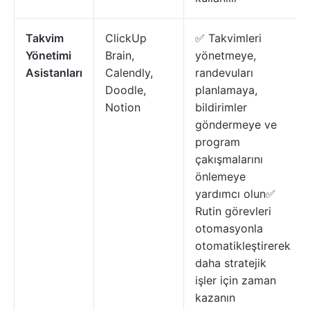
Takvim
ClickUp
✅ Takvimleri
Yönetimi
Brain,
yönetmeye,
Asistanları
Calendly,
randevuları
Doodle,
planlamaya,
Notion
bildirimler
göndermeye ve
program
çakışmalarını
önlemeye
yardımcı olun✅
Rutin görevleri
otomasyonla
otomatikleştirerek
daha stratejik
işler için zaman
kazanın