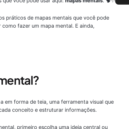
s que você pode usar aqui:
mapas mentais
. 🧠✨
os práticos de mapas mentais que você pode
r como fazer um mapa mental. E ainda,
mental?
 em forma de teia, uma ferramenta visual que
 cada conceito e estruturar informações.
ntal, primeiro escolha uma ideia central ou