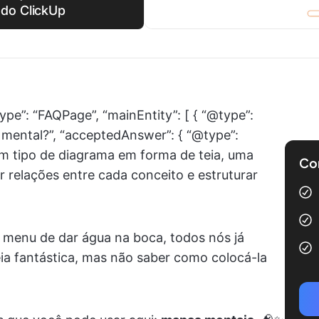
do ClickUp
ype”: “FAQPage”, “mainEntity”: [ { “@type”:
 mental?”, “acceptedAnswer”: { “@type”:
um tipo de diagrama em forma de teia, uma
Com
r relações entre cada conceito e estruturar
m menu de dar água na boca, todos nós já
ia fantástica, mas não saber como colocá-la