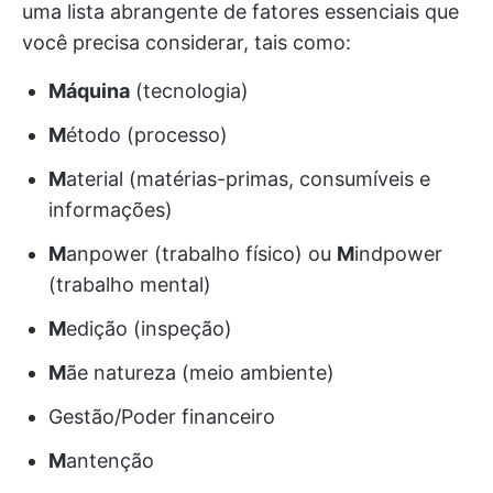
uma lista abrangente de fatores essenciais que
você precisa considerar, tais como:
Máquina
(tecnologia)
M
étodo (processo)
M
aterial (matérias-primas, consumíveis e
informações)
M
anpower (trabalho físico) ou
M
indpower
(trabalho mental)
M
edição (inspeção)
M
ãe natureza (meio ambiente)
Gestão/Poder financeiro
M
antenção