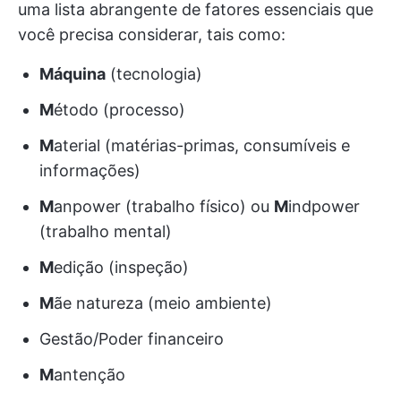
uma lista abrangente de fatores essenciais que
você precisa considerar, tais como:
Máquina
(tecnologia)
M
étodo (processo)
M
aterial (matérias-primas, consumíveis e
informações)
M
anpower (trabalho físico) ou
M
indpower
(trabalho mental)
M
edição (inspeção)
M
ãe natureza (meio ambiente)
Gestão/Poder financeiro
M
antenção