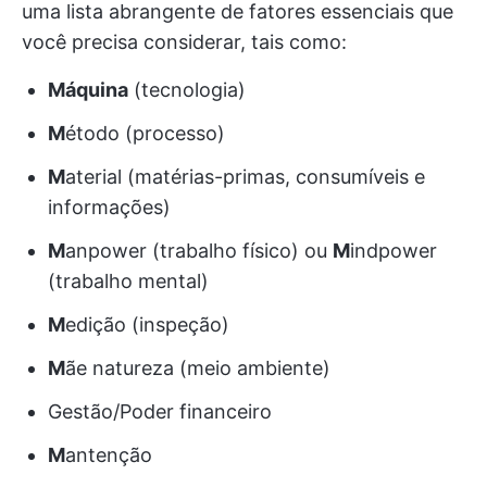
uma lista abrangente de fatores essenciais que
você precisa considerar, tais como:
Máquina
(tecnologia)
M
étodo (processo)
M
aterial (matérias-primas, consumíveis e
informações)
M
anpower (trabalho físico) ou
M
indpower
(trabalho mental)
M
edição (inspeção)
M
ãe natureza (meio ambiente)
Gestão/Poder financeiro
M
antenção