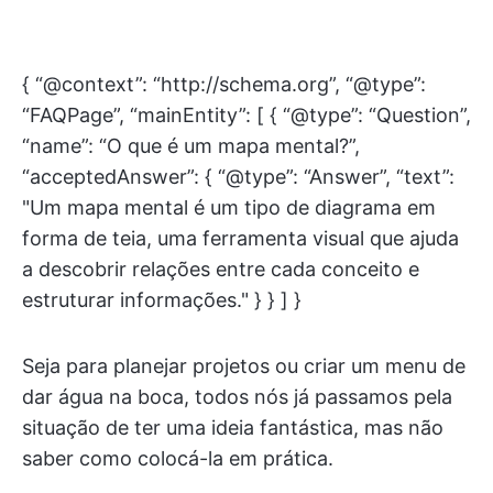
{ “@context”: “http://schema.org”, “@type”:
“FAQPage”, “mainEntity”: [ { “@type”: “Question”,
“name”: “O que é um mapa mental?”,
“acceptedAnswer”: { “@type”: “Answer”, “text”:
"Um mapa mental é um tipo de diagrama em
forma de teia, uma ferramenta visual que ajuda
a descobrir relações entre cada conceito e
estruturar informações." } } ] }
Seja para planejar projetos ou criar um menu de
dar água na boca, todos nós já passamos pela
situação de ter uma ideia fantástica, mas não
saber como colocá-la em prática.