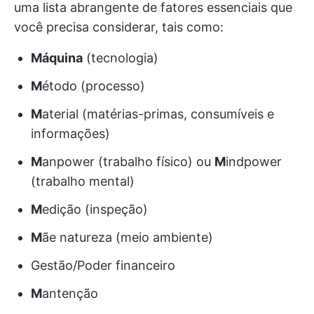
uma lista abrangente de fatores essenciais que
você precisa considerar, tais como:
Máquina
(tecnologia)
M
étodo (processo)
M
aterial (matérias-primas, consumíveis e
informações)
M
anpower (trabalho físico) ou
M
indpower
(trabalho mental)
M
edição (inspeção)
M
ãe natureza (meio ambiente)
Gestão/Poder financeiro
M
antenção