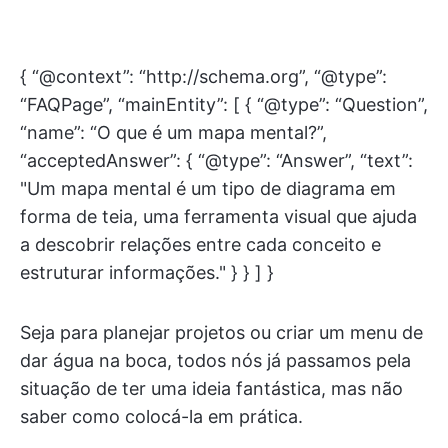
{ “@context”: “http://schema.org”, “@type”:
“FAQPage”, “mainEntity”: [ { “@type”: “Question”,
“name”: “O que é um mapa mental?”,
“acceptedAnswer”: { “@type”: “Answer”, “text”:
"Um mapa mental é um tipo de diagrama em
forma de teia, uma ferramenta visual que ajuda
a descobrir relações entre cada conceito e
estruturar informações." } } ] }
Seja para planejar projetos ou criar um menu de
dar água na boca, todos nós já passamos pela
situação de ter uma ideia fantástica, mas não
saber como colocá-la em prática.