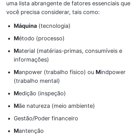
uma lista abrangente de fatores essenciais que
você precisa considerar, tais como:
Máquina
(tecnologia)
M
étodo (processo)
M
aterial (matérias-primas, consumíveis e
informações)
M
anpower (trabalho físico) ou
M
indpower
(trabalho mental)
M
edição (inspeção)
M
ãe natureza (meio ambiente)
Gestão/Poder financeiro
M
antenção