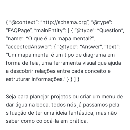
{ “@context”: “http://schema.org”, “@type”:
“FAQPage”, “mainEntity”: [ { “@type”: “Question”,
“name”: “O que é um mapa mental?”,
“acceptedAnswer”: { “@type”: “Answer”, “text”:
"Um mapa mental é um tipo de diagrama em
forma de teia, uma ferramenta visual que ajuda
a descobrir relações entre cada conceito e
estruturar informações." } } ] }
Seja para planejar projetos ou criar um menu de
dar água na boca, todos nós já passamos pela
situação de ter uma ideia fantástica, mas não
saber como colocá-la em prática.