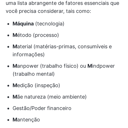
uma lista abrangente de fatores essenciais que
você precisa considerar, tais como:
Máquina
(tecnologia)
M
étodo (processo)
M
aterial (matérias-primas, consumíveis e
informações)
M
anpower (trabalho físico) ou
M
indpower
(trabalho mental)
M
edição (inspeção)
M
ãe natureza (meio ambiente)
Gestão/Poder financeiro
M
antenção