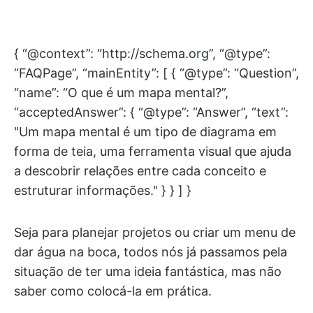
{ “@context”: “http://schema.org”, “@type”:
“FAQPage”, “mainEntity”: [ { “@type”: “Question”,
“name”: “O que é um mapa mental?”,
“acceptedAnswer”: { “@type”: “Answer”, “text”:
"Um mapa mental é um tipo de diagrama em
forma de teia, uma ferramenta visual que ajuda
a descobrir relações entre cada conceito e
estruturar informações." } } ] }
Seja para planejar projetos ou criar um menu de
dar água na boca, todos nós já passamos pela
situação de ter uma ideia fantástica, mas não
saber como colocá-la em prática.