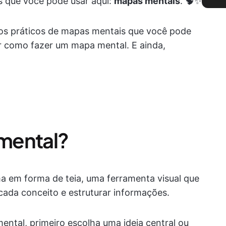
s que você pode usar aqui:
mapas mentais
. 🧠✨
os práticos de mapas mentais que você pode
r como fazer um mapa mental. E ainda,
mental?
 em forma de teia, uma ferramenta visual que
 cada conceito e estruturar informações.
ntal, primeiro escolha uma ideia central ou