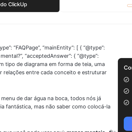
do ClickUp
ype”: “FAQPage”, “mainEntity”: [ { “@type”:
 mental?”, “acceptedAnswer”: { “@type”:
um tipo de diagrama em forma de teia, uma
Com
r relações entre cada conceito e estruturar
m menu de dar água na boca, todos nós já
ia fantástica, mas não saber como colocá-la