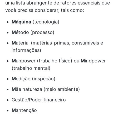
uma lista abrangente de fatores essenciais que
você precisa considerar, tais como:
Máquina
(tecnologia)
M
étodo (processo)
M
aterial (matérias-primas, consumíveis e
informações)
M
anpower (trabalho físico) ou
M
indpower
(trabalho mental)
M
edição (inspeção)
M
ãe natureza (meio ambiente)
Gestão/Poder financeiro
M
antenção