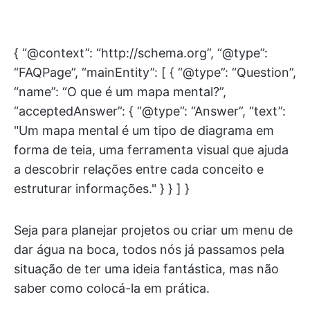
{ “@context”: “http://schema.org”, “@type”:
“FAQPage”, “mainEntity”: [ { “@type”: “Question”,
“name”: “O que é um mapa mental?”,
“acceptedAnswer”: { “@type”: “Answer”, “text”:
"Um mapa mental é um tipo de diagrama em
forma de teia, uma ferramenta visual que ajuda
a descobrir relações entre cada conceito e
estruturar informações." } } ] }
Seja para planejar projetos ou criar um menu de
dar água na boca, todos nós já passamos pela
situação de ter uma ideia fantástica, mas não
saber como colocá-la em prática.