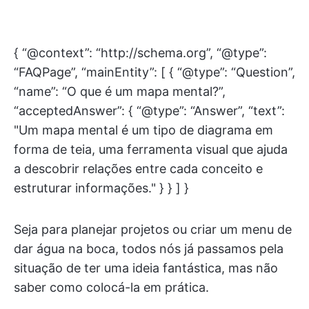
{ “@context”: “http://schema.org”, “@type”:
“FAQPage”, “mainEntity”: [ { “@type”: “Question”,
“name”: “O que é um mapa mental?”,
“acceptedAnswer”: { “@type”: “Answer”, “text”:
"Um mapa mental é um tipo de diagrama em
forma de teia, uma ferramenta visual que ajuda
a descobrir relações entre cada conceito e
estruturar informações." } } ] }
Seja para planejar projetos ou criar um menu de
dar água na boca, todos nós já passamos pela
situação de ter uma ideia fantástica, mas não
saber como colocá-la em prática.