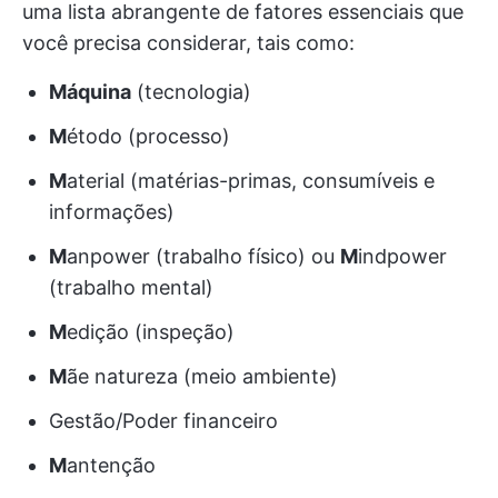
uma lista abrangente de fatores essenciais que
você precisa considerar, tais como:
Máquina
(tecnologia)
M
étodo (processo)
M
aterial (matérias-primas, consumíveis e
informações)
M
anpower (trabalho físico) ou
M
indpower
(trabalho mental)
M
edição (inspeção)
M
ãe natureza (meio ambiente)
Gestão/Poder financeiro
M
antenção