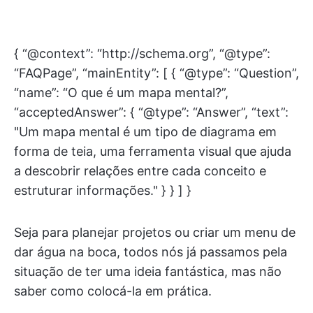
{ “@context”: “http://schema.org”, “@type”:
“FAQPage”, “mainEntity”: [ { “@type”: “Question”,
“name”: “O que é um mapa mental?”,
“acceptedAnswer”: { “@type”: “Answer”, “text”:
"Um mapa mental é um tipo de diagrama em
forma de teia, uma ferramenta visual que ajuda
a descobrir relações entre cada conceito e
estruturar informações." } } ] }
Seja para planejar projetos ou criar um menu de
dar água na boca, todos nós já passamos pela
situação de ter uma ideia fantástica, mas não
saber como colocá-la em prática.