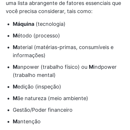
uma lista abrangente de fatores essenciais que
você precisa considerar, tais como:
Máquina
(tecnologia)
M
étodo (processo)
M
aterial (matérias-primas, consumíveis e
informações)
M
anpower (trabalho físico) ou
M
indpower
(trabalho mental)
M
edição (inspeção)
M
ãe natureza (meio ambiente)
Gestão/Poder financeiro
M
antenção