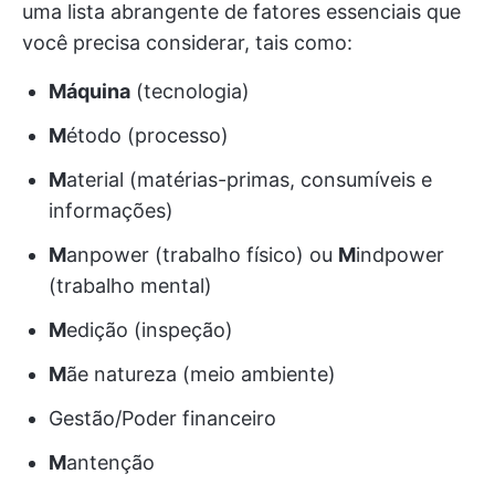
uma lista abrangente de fatores essenciais que
você precisa considerar, tais como:
Máquina
(tecnologia)
M
étodo (processo)
M
aterial (matérias-primas, consumíveis e
informações)
M
anpower (trabalho físico) ou
M
indpower
(trabalho mental)
M
edição (inspeção)
M
ãe natureza (meio ambiente)
Gestão/Poder financeiro
M
antenção