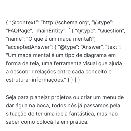
{ “@context”: “http://schema.org”, “@type”:
“FAQPage”, “mainEntity”: [ { “@type”: “Question”,
“name”: “O que é um mapa mental?”,
“acceptedAnswer”: { “@type”: “Answer”, “text”:
"Um mapa mental é um tipo de diagrama em
forma de teia, uma ferramenta visual que ajuda
a descobrir relações entre cada conceito e
estruturar informações." } } ] }
Seja para planejar projetos ou criar um menu de
dar água na boca, todos nós já passamos pela
situação de ter uma ideia fantástica, mas não
saber como colocá-la em prática.