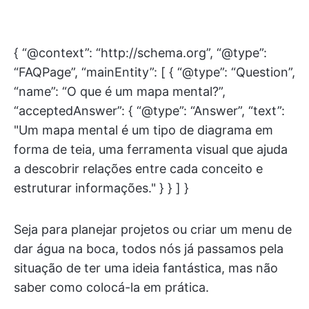
{ “@context”: “http://schema.org”, “@type”:
“FAQPage”, “mainEntity”: [ { “@type”: “Question”,
“name”: “O que é um mapa mental?”,
“acceptedAnswer”: { “@type”: “Answer”, “text”:
"Um mapa mental é um tipo de diagrama em
forma de teia, uma ferramenta visual que ajuda
a descobrir relações entre cada conceito e
estruturar informações." } } ] }
Seja para planejar projetos ou criar um menu de
dar água na boca, todos nós já passamos pela
situação de ter uma ideia fantástica, mas não
saber como colocá-la em prática.