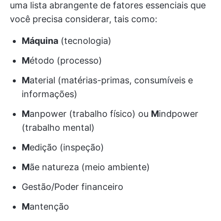
uma lista abrangente de fatores essenciais que
você precisa considerar, tais como:
Máquina
(tecnologia)
M
étodo (processo)
M
aterial (matérias-primas, consumíveis e
informações)
M
anpower (trabalho físico) ou
M
indpower
(trabalho mental)
M
edição (inspeção)
M
ãe natureza (meio ambiente)
Gestão/Poder financeiro
M
antenção