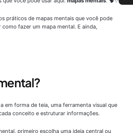
s que você pode usar aqui:
mapas mentais
. 🧠✨
os práticos de mapas mentais que você pode
r como fazer um mapa mental. E ainda,
mental?
 em forma de teia, uma ferramenta visual que
 cada conceito e estruturar informações.
ntal, primeiro escolha uma ideia central ou