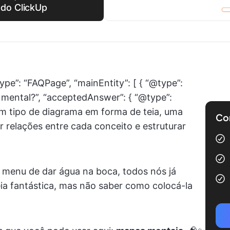
do ClickUp
ype”: “FAQPage”, “mainEntity”: [ { “@type”:
 mental?”, “acceptedAnswer”: { “@type”:
um tipo de diagrama em forma de teia, uma
Com
r relações entre cada conceito e estruturar
m menu de dar água na boca, todos nós já
ia fantástica, mas não saber como colocá-la