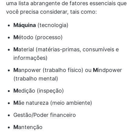
uma lista abrangente de fatores essenciais que
você precisa considerar, tais como:
Máquina
(tecnologia)
M
étodo (processo)
M
aterial (matérias-primas, consumíveis e
informações)
M
anpower (trabalho físico) ou
M
indpower
(trabalho mental)
M
edição (inspeção)
M
ãe natureza (meio ambiente)
Gestão/Poder financeiro
M
antenção