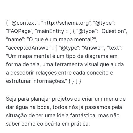
{ “@context”: “http://schema.org”, “@type”:
“FAQPage”, “mainEntity”: [ { “@type”: “Question”,
“name”: “O que é um mapa mental?”,
“acceptedAnswer”: { “@type”: “Answer”, “text”:
"Um mapa mental é um tipo de diagrama em
forma de teia, uma ferramenta visual que ajuda
a descobrir relações entre cada conceito e
estruturar informações." } } ] }
Seja para planejar projetos ou criar um menu de
dar água na boca, todos nós já passamos pela
situação de ter uma ideia fantástica, mas não
saber como colocá-la em prática.