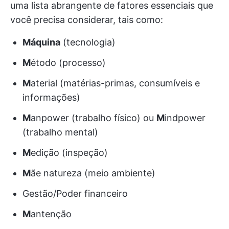
uma lista abrangente de fatores essenciais que
você precisa considerar, tais como:
Máquina
(tecnologia)
M
étodo (processo)
M
aterial (matérias-primas, consumíveis e
informações)
M
anpower (trabalho físico) ou
M
indpower
(trabalho mental)
M
edição (inspeção)
M
ãe natureza (meio ambiente)
Gestão/Poder financeiro
M
antenção