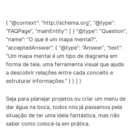
{ “@context”: “http://schema.org”, “@type”:
“FAQPage”, “mainEntity”: [ { “@type”: “Question”,
“name”: “O que é um mapa mental?”,
“acceptedAnswer”: { “@type”: “Answer”, “text”:
"Um mapa mental é um tipo de diagrama em
forma de teia, uma ferramenta visual que ajuda
a descobrir relações entre cada conceito e
estruturar informações." } } ] }
Seja para planejar projetos ou criar um menu de
dar água na boca, todos nós já passamos pela
situação de ter uma ideia fantástica, mas não
saber como colocá-la em prática.