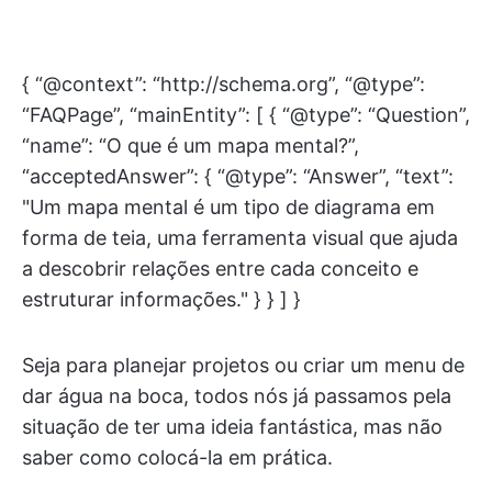
{ “@context”: “http://schema.org”, “@type”:
“FAQPage”, “mainEntity”: [ { “@type”: “Question”,
“name”: “O que é um mapa mental?”,
“acceptedAnswer”: { “@type”: “Answer”, “text”:
"Um mapa mental é um tipo de diagrama em
forma de teia, uma ferramenta visual que ajuda
a descobrir relações entre cada conceito e
estruturar informações." } } ] }
Seja para planejar projetos ou criar um menu de
dar água na boca, todos nós já passamos pela
situação de ter uma ideia fantástica, mas não
saber como colocá-la em prática.