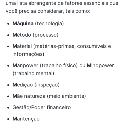
uma lista abrangente de fatores essenciais que
você precisa considerar, tais como:
Máquina
(tecnologia)
M
étodo (processo)
M
aterial (matérias-primas, consumíveis e
informações)
M
anpower (trabalho físico) ou
M
indpower
(trabalho mental)
M
edição (inspeção)
M
ãe natureza (meio ambiente)
Gestão/Poder financeiro
M
antenção