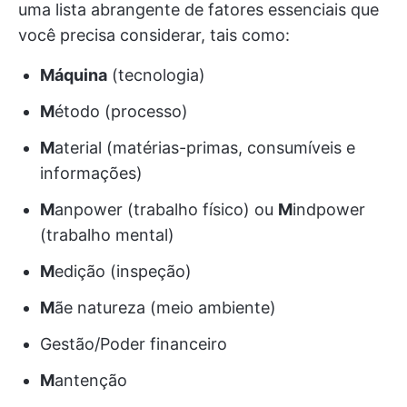
uma lista abrangente de fatores essenciais que
você precisa considerar, tais como:
Máquina
(tecnologia)
M
étodo (processo)
M
aterial (matérias-primas, consumíveis e
informações)
M
anpower (trabalho físico) ou
M
indpower
(trabalho mental)
M
edição (inspeção)
M
ãe natureza (meio ambiente)
Gestão/Poder financeiro
M
antenção