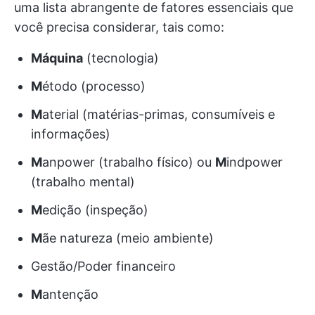
uma lista abrangente de fatores essenciais que
você precisa considerar, tais como:
Máquina
(tecnologia)
M
étodo (processo)
M
aterial (matérias-primas, consumíveis e
informações)
M
anpower (trabalho físico) ou
M
indpower
(trabalho mental)
M
edição (inspeção)
M
ãe natureza (meio ambiente)
Gestão/Poder financeiro
M
antenção