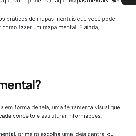
s que você pode usar aqui:
mapas mentais
. 🧠✨
os práticos de mapas mentais que você pode
r como fazer um mapa mental. E ainda,
mental?
 em forma de teia, uma ferramenta visual que
 cada conceito e estruturar informações.
ntal, primeiro escolha uma ideia central ou