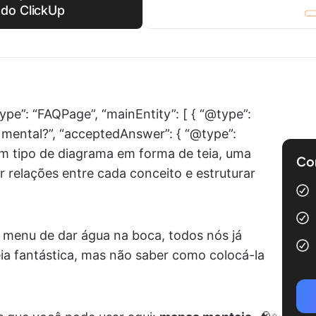
do ClickUp
ype”: “FAQPage”, “mainEntity”: [ { “@type”:
 mental?”, “acceptedAnswer”: { “@type”:
um tipo de diagrama em forma de teia, uma
Com
r relações entre cada conceito e estruturar
m menu de dar água na boca, todos nós já
ia fantástica, mas não saber como colocá-la