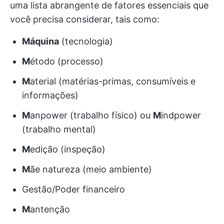
uma lista abrangente de fatores essenciais que
você precisa considerar, tais como:
Máquina
(tecnologia)
M
étodo (processo)
M
aterial (matérias-primas, consumíveis e
informações)
M
anpower (trabalho físico) ou
M
indpower
(trabalho mental)
M
edição (inspeção)
M
ãe natureza (meio ambiente)
Gestão/Poder financeiro
M
antenção