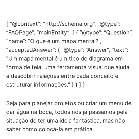
{ “@context”: “http://schema.org”, “@type”:
“FAQPage”, “mainEntity”: [ { “@type”: “Question”,
“name”: “O que é um mapa mental?”,
“acceptedAnswer”: { “@type”: “Answer”, “text”:
"Um mapa mental é um tipo de diagrama em
forma de teia, uma ferramenta visual que ajuda
a descobrir relações entre cada conceito e
estruturar informações." } } ] }
Seja para planejar projetos ou criar um menu de
dar água na boca, todos nós já passamos pela
situação de ter uma ideia fantástica, mas não
saber como colocá-la em prática.