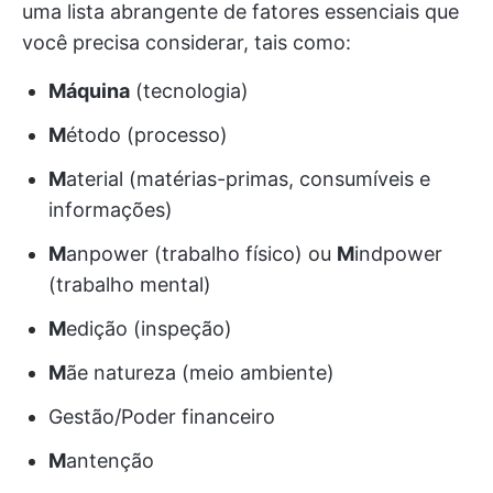
uma lista abrangente de fatores essenciais que
você precisa considerar, tais como:
Máquina
(tecnologia)
M
étodo (processo)
M
aterial (matérias-primas, consumíveis e
informações)
M
anpower (trabalho físico) ou
M
indpower
(trabalho mental)
M
edição (inspeção)
M
ãe natureza (meio ambiente)
Gestão/Poder financeiro
M
antenção