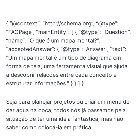
{ “@context”: “http://schema.org”, “@type”:
“FAQPage”, “mainEntity”: [ { “@type”: “Question”,
“name”: “O que é um mapa mental?”,
“acceptedAnswer”: { “@type”: “Answer”, “text”:
"Um mapa mental é um tipo de diagrama em
forma de teia, uma ferramenta visual que ajuda
a descobrir relações entre cada conceito e
estruturar informações." } } ] }
Seja para planejar projetos ou criar um menu de
dar água na boca, todos nós já passamos pela
situação de ter uma ideia fantástica, mas não
saber como colocá-la em prática.