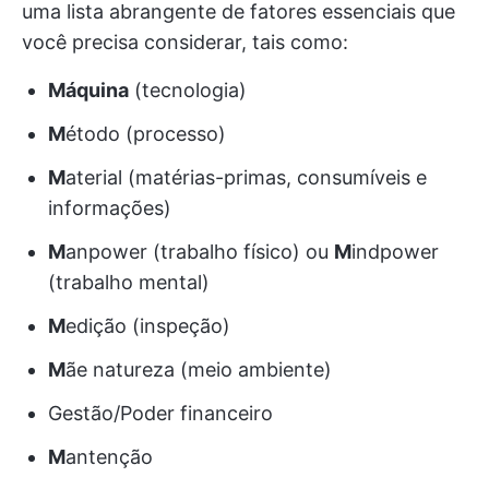
uma lista abrangente de fatores essenciais que
você precisa considerar, tais como:
Máquina
(tecnologia)
M
étodo (processo)
M
aterial (matérias-primas, consumíveis e
informações)
M
anpower (trabalho físico) ou
M
indpower
(trabalho mental)
M
edição (inspeção)
M
ãe natureza (meio ambiente)
Gestão/Poder financeiro
M
antenção