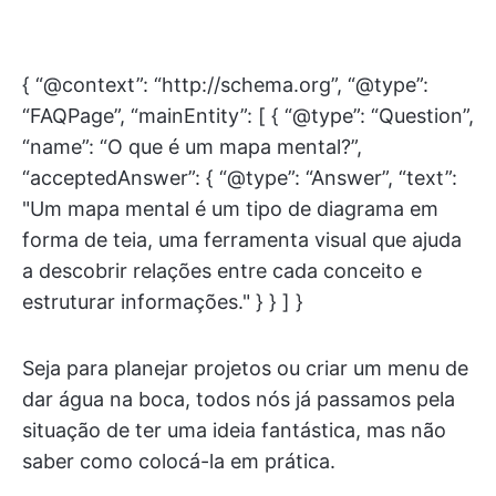
{ “@context”: “http://schema.org”, “@type”:
“FAQPage”, “mainEntity”: [ { “@type”: “Question”,
“name”: “O que é um mapa mental?”,
“acceptedAnswer”: { “@type”: “Answer”, “text”:
"Um mapa mental é um tipo de diagrama em
forma de teia, uma ferramenta visual que ajuda
a descobrir relações entre cada conceito e
estruturar informações." } } ] }
Seja para planejar projetos ou criar um menu de
dar água na boca, todos nós já passamos pela
situação de ter uma ideia fantástica, mas não
saber como colocá-la em prática.