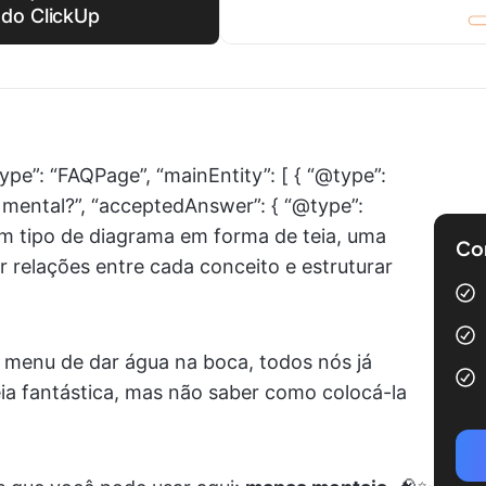
do ClickUp
ype”: “FAQPage”, “mainEntity”: [ { “@type”:
 mental?”, “acceptedAnswer”: { “@type”:
um tipo de diagrama em forma de teia, uma
Com
r relações entre cada conceito e estruturar
m menu de dar água na boca, todos nós já
ia fantástica, mas não saber como colocá-la