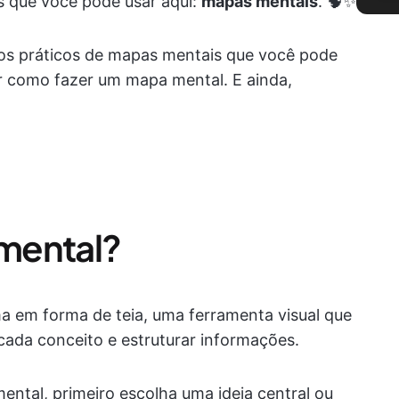
s que você pode usar aqui:
mapas mentais
. 🧠✨
os práticos de mapas mentais que você pode
r como fazer um mapa mental. E ainda,
mental?
 em forma de teia, uma ferramenta visual que
 cada conceito e estruturar informações.
ntal, primeiro escolha uma ideia central ou