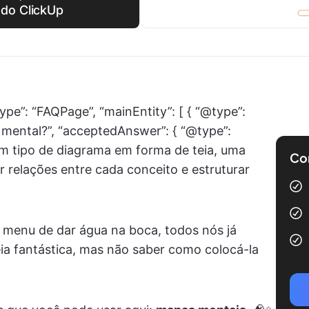
do ClickUp
ype”: “FAQPage”, “mainEntity”: [ { “@type”:
 mental?”, “acceptedAnswer”: { “@type”:
um tipo de diagrama em forma de teia, uma
Com
r relações entre cada conceito e estruturar
m menu de dar água na boca, todos nós já
ia fantástica, mas não saber como colocá-la