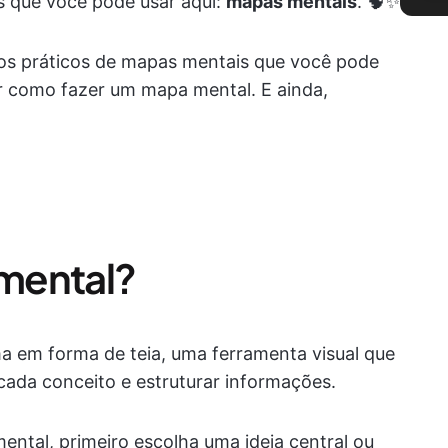
s que você pode usar aqui:
mapas mentais
. 🧠✨
os práticos de mapas mentais que você pode
r como fazer um mapa mental. E ainda,
mental?
 em forma de teia, uma ferramenta visual que
 cada conceito e estruturar informações.
ntal, primeiro escolha uma ideia central ou