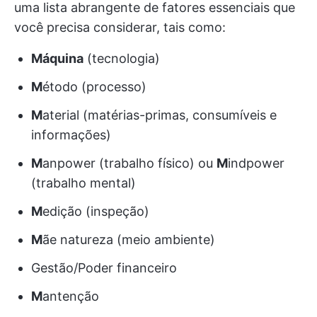
uma lista abrangente de fatores essenciais que
você precisa considerar, tais como:
Máquina
(tecnologia)
M
étodo (processo)
M
aterial (matérias-primas, consumíveis e
informações)
M
anpower (trabalho físico) ou
M
indpower
(trabalho mental)
M
edição (inspeção)
M
ãe natureza (meio ambiente)
Gestão/Poder financeiro
M
antenção