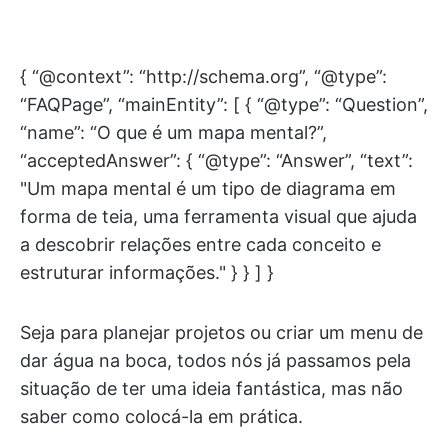
{ “@context”: “http://schema.org”, “@type”:
“FAQPage”, “mainEntity”: [ { “@type”: “Question”,
“name”: “O que é um mapa mental?”,
“acceptedAnswer”: { “@type”: “Answer”, “text”:
"Um mapa mental é um tipo de diagrama em
forma de teia, uma ferramenta visual que ajuda
a descobrir relações entre cada conceito e
estruturar informações." } } ] }
Seja para planejar projetos ou criar um menu de
dar água na boca, todos nós já passamos pela
situação de ter uma ideia fantástica, mas não
saber como colocá-la em prática.