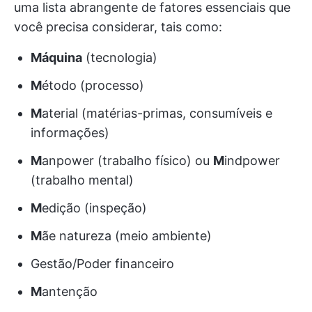
uma lista abrangente de fatores essenciais que
você precisa considerar, tais como:
Máquina
(tecnologia)
M
étodo (processo)
M
aterial (matérias-primas, consumíveis e
informações)
M
anpower (trabalho físico) ou
M
indpower
(trabalho mental)
M
edição (inspeção)
M
ãe natureza (meio ambiente)
Gestão/Poder financeiro
M
antenção