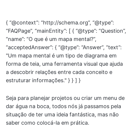
{ “@context”: “http://schema.org”, “@type”:
“FAQPage”, “mainEntity”: [ { “@type”: “Question”,
“name”: “O que é um mapa mental?”,
“acceptedAnswer”: { “@type”: “Answer”, “text”:
"Um mapa mental é um tipo de diagrama em
forma de teia, uma ferramenta visual que ajuda
a descobrir relações entre cada conceito e
estruturar informações." } } ] }
Seja para planejar projetos ou criar um menu de
dar água na boca, todos nós já passamos pela
situação de ter uma ideia fantástica, mas não
saber como colocá-la em prática.