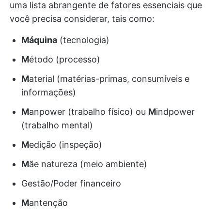
uma lista abrangente de fatores essenciais que
você precisa considerar, tais como:
Máquina
(tecnologia)
M
étodo (processo)
M
aterial (matérias-primas, consumíveis e
informações)
M
anpower (trabalho físico) ou
M
indpower
(trabalho mental)
M
edição (inspeção)
M
ãe natureza (meio ambiente)
Gestão/Poder financeiro
M
antenção