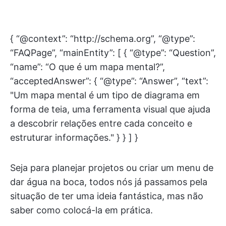
{ “@context”: “http://schema.org”, “@type”:
“FAQPage”, “mainEntity”: [ { “@type”: “Question”,
“name”: “O que é um mapa mental?”,
“acceptedAnswer”: { “@type”: “Answer”, “text”:
"Um mapa mental é um tipo de diagrama em
forma de teia, uma ferramenta visual que ajuda
a descobrir relações entre cada conceito e
estruturar informações." } } ] }
Seja para planejar projetos ou criar um menu de
dar água na boca, todos nós já passamos pela
situação de ter uma ideia fantástica, mas não
saber como colocá-la em prática.