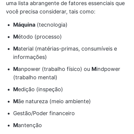
uma lista abrangente de fatores essenciais que
você precisa considerar, tais como:
Máquina
(tecnologia)
M
étodo (processo)
M
aterial (matérias-primas, consumíveis e
informações)
M
anpower (trabalho físico) ou
M
indpower
(trabalho mental)
M
edição (inspeção)
M
ãe natureza (meio ambiente)
Gestão/Poder financeiro
M
antenção