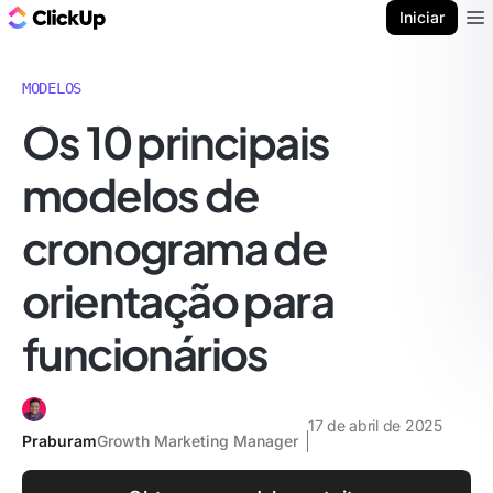
ClickUp Blogue
Iniciar
Ope
MODELOS
Os 10 principais
modelos de
cronograma de
orientação para
funcionários
17 de abril de 2025
Praburam
Growth Marketing Manager