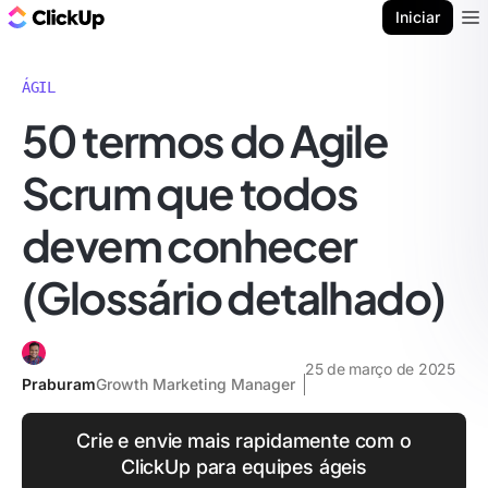
ClickUp Blogue
Iniciar
Ope
ÁGIL
50 termos do Agile
Scrum que todos
devem conhecer
(Glossário detalhado)
25 de março de 2025
Praburam
Growth Marketing Manager
Crie e envie mais rapidamente com o
ClickUp para equipes ágeis