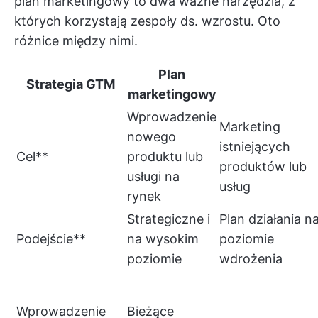
plan marketingowy to dwa ważne narzędzia, z
których korzystają zespoły ds. wzrostu. Oto
różnice między nimi.
Plan
Strategia GTM
marketingowy
Wprowadzenie
Marketing
nowego
istniejących
Cel**
produktu lub
produktów lub
usługi na
usług
rynek
Strategiczne i
Plan działania n
Podejście**
na wysokim
poziomie
poziomie
wdrożenia
Wprowadzenie
Bieżące