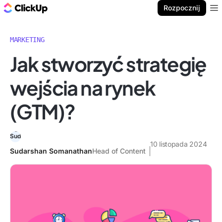
ClickUp Blog
Rozpocznij
Ope
MARKETING
Jak stworzyć strategię
wejścia na rynek
(GTM)?
10 listopada 2024
Sudarshan Somanathan
Head of Content