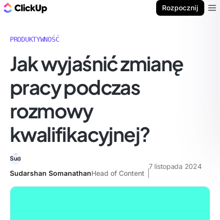
ClickUp Blog
Rozpocznij
Ope
PRODUKTYWNOŚĆ
Jak wyjaśnić zmianę
pracy podczas
rozmowy
kwalifikacyjnej?
7 listopada 2024
Sudarshan Somanathan
Head of Content