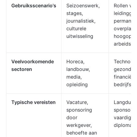
Gebruiksscenario's
Seizoenswerk,
Rollen vo
stages,
leidingge
journalistiek,
permanen
culturele
overplaat
uitwisseling
hoogopge
arbeidskr
Veelvoorkomende
Horeca,
Technolog
sectoren
landbouw,
gezondhe
media,
financiën
opleiding
bedrijfsle
Typische vereisten
Vacature,
Langdurig
sponsoring
sponsori
door
vaardighe
werkgever,
diploma
behoefte aan