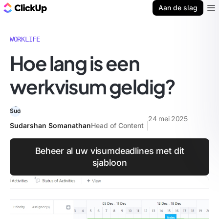
ClickUp Blog
Aan de slag
Ope
WORKLIFE
Hoe lang is een
werkvisum geldig?
24 mei 2025
Sudarshan Somanathan
Head of Content
Beheer al uw visumdeadlines met dit
sjabloon