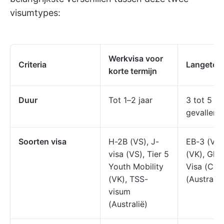
visumtypes:
Werkvisa voor
Criteria
Langeterm
korte termijn
Duur
Tot 1–2 jaar
3 tot 5 jaa
gevallen 
Soorten visa
H-2B (VS), J-
EB-3 (VS),
visa (VS), Tier 5
(VK), Glob
Youth Mobility
Visa (Can
(VK), TSS-
(Australië
visum
(Australië)