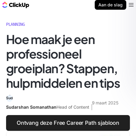
ClickUp Blog
Aan de slag
Ope
PLANNING
Hoe maak je een
professioneel
groeiplan? Stappen,
hulpmiddelen en tips
9 maart 2025
Sudarshan Somanathan
Head of Content
Ontvang deze Free Career Path sjabloon