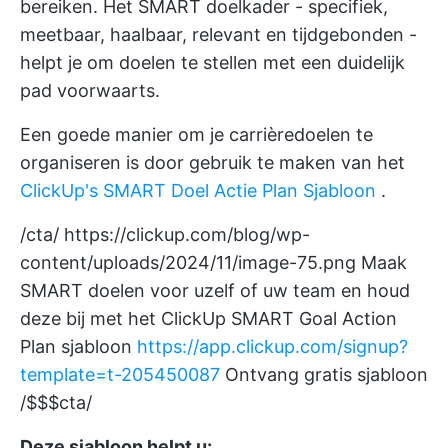
bereiken. Het SMART doelkader - specifiek,
meetbaar, haalbaar, relevant en tijdgebonden -
helpt je om doelen te stellen met een duidelijk
pad voorwaarts.
Een goede manier om je carrièredoelen te
organiseren is door gebruik te maken van het
ClickUp's SMART Doel Actie Plan Sjabloon
.
/cta/
https://clickup.com/blog/wp-
content/uploads/2024/11/image-75.png
Maak
SMART doelen voor uzelf of uw team en houd
deze bij met het ClickUp SMART Goal Action
Plan sjabloon
https://app.clickup.com/signup?
template=t-205450087
Ontvang gratis sjabloon
/$$$cta/
Deze sjabloon helpt u: