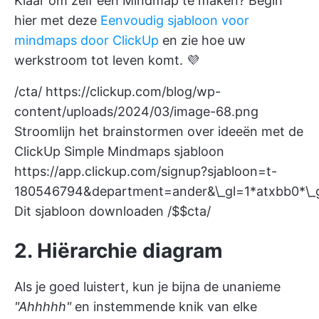
Klaar om zelf een Mindmap te maken? Begin
hier met deze
Eenvoudig sjabloon voor
mindmaps door ClickUp
en zie hoe uw
werkstroom tot leven komt. 💜
/cta/
https://clickup.com/blog/wp-
content/uploads/2024/03/image-68.png
Stroomlijn het brainstormen over ideeën met de
ClickUp Simple Mindmaps sjabloon
https://app.clickup.com/signup?sjabloon=t-
180546794&department=ander&\_gl=1*atxbb
Dit sjabloon downloaden /$$cta/
2. Hiërarchie diagram
Als je goed luistert, kun je bijna de unanieme
"Ahhhhh"
en instemmende knik van elke