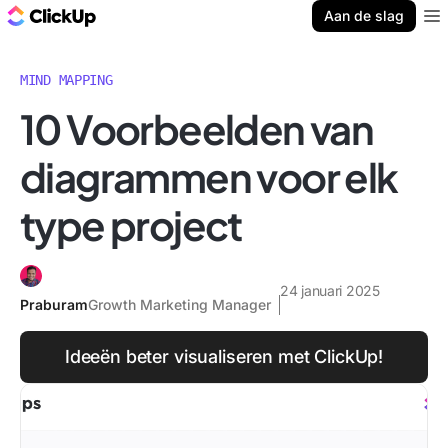
ClickUp Blog
Aan de slag
Ope
MIND MAPPING
10 Voorbeelden van
diagrammen voor elk
type project
24 januari 2025
Praburam
Growth Marketing Manager
Ideeën beter visualiseren met ClickUp!