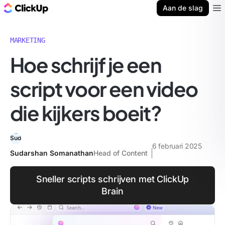
ClickUp Blog
Aan de slag
Ope
MARKETING
Hoe schrijf je een
script voor een video
die kijkers boeit?
6 februari 2025
Sudarshan Somanathan
Head of Content
Sneller scripts schrijven met ClickUp
Brain