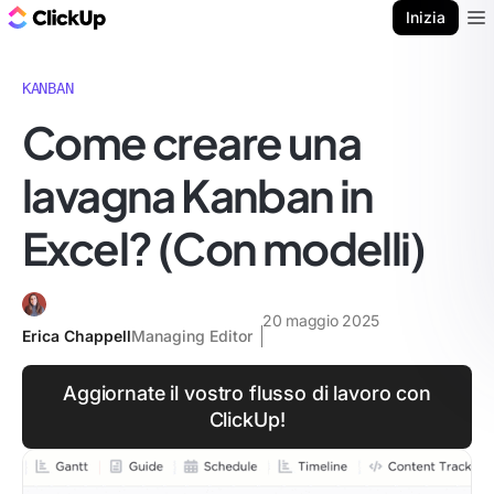
Blog di ClickUp
Inizia
Ope
KANBAN
Come creare una
lavagna Kanban in
Excel? (Con modelli)
20 maggio 2025
Erica Chappell
Managing Editor
Aggiornate il vostro flusso di lavoro con
ClickUp!