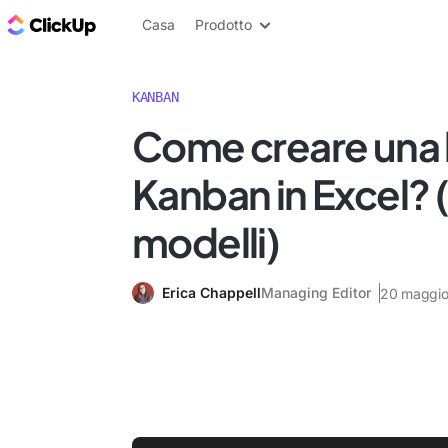
Blog di ClickUp
Casa
Prodotto
KANBAN
Come creare una 
Kanban in Excel?
modelli)
Erica Chappell
Managing Editor
20 maggi