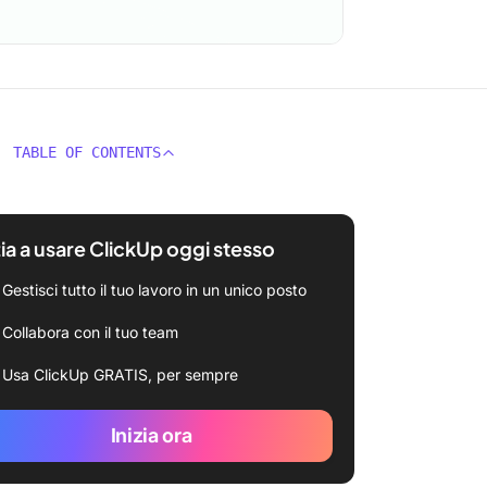
TABLE OF CONTENTS
zia a usare ClickUp oggi stesso
Gestisci tutto il tuo lavoro in un unico posto
Collabora con il tuo team
Usa ClickUp GRATIS, per sempre
Inizia ora